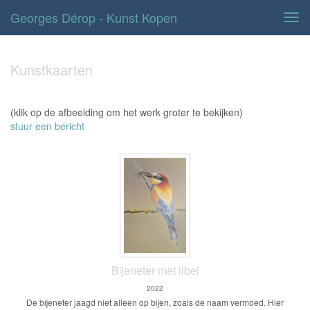
Georges Dérop - Kunst Kopen
Tog
navi
Kunstkaarten
(klik op de afbeelding om het werk groter te bekijken)
stuur een bericht
Bijeneter met libel
2022
De bijeneter jaagd niet alleen op bijen, zoals de naam vermoed. Hier