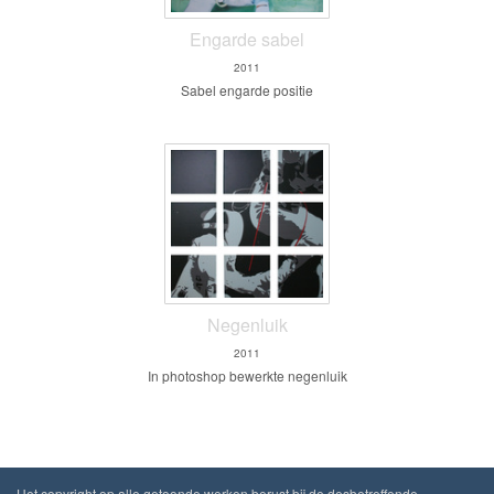
Engarde sabel
2011
Sabel engarde positie
Negenluik
2011
In photoshop bewerkte negenluik
Het copyright op alle getoonde werken berust bij de desbetreffende