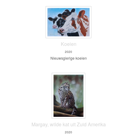
Koeien
2020
Nieuwsgierige koeien
Margay, wilde kat uit Zuid Amerika
2020