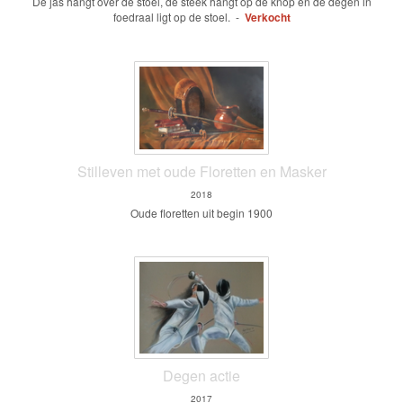
De jas hangt over de stoel, de steek hangt op de knop en de degen in
foedraal ligt op de stoel. -
Verkocht
Stilleven met oude Floretten en Masker
2018
Oude floretten uit begin 1900
Degen actie
2017