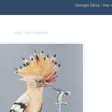
Georges Dérop
Hop m
Hop met hagedis