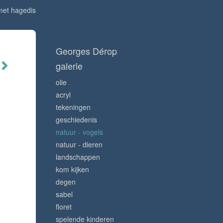
et hagedis
Georges Dérop
galerie
olie
acryl
tekeningen
geschiedenis
natuur - vogels
natuur - dieren
landschappen
kom kijken
degen
sabel
floret
spelende kinderen